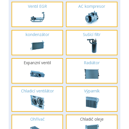
Ventil EGR
AC kompresor
kondenzátor
Sušící filtr
Expanzní ventil
Radiátor
Chladicí ventilátor
Výparník
Ohřívač
Chladič oleje