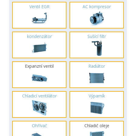
Ventil EGR
AC kompresor
kondenzátor
Sušící filtr
Expanzní ventil
Radiátor
Chladicí ventilátor
Výparník
Ohřívač
Chladič oleje