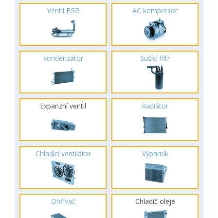
Ventil EGR
AC kompresor
kondenzátor
Sušící filtr
Expanzní ventil
Radiátor
Chladicí ventilátor
Výparník
Ohřívač
Chladič oleje