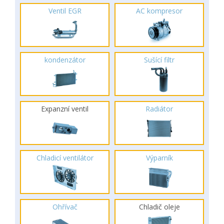
Ventil EGR
AC kompresor
kondenzátor
Sušící filtr
Expanzní ventil
Radiátor
Chladicí ventilátor
Výparník
Ohřívač
Chladič oleje