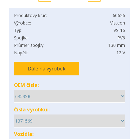
Produktový kľúč:
60626
Výrobce:
Visteon
Typ:
VS-16
Spojka:
PV6
Průměr spojky:
130 mm
Napětí:
12 V
Dále na výrobek
OEM čísla:
Čísla výrobku::
Vozidla: