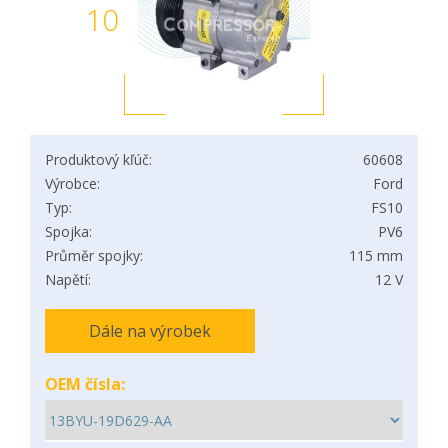
10
Produktový kľúč:
60608
Výrobce:
Ford
Typ:
FS10
Spojka:
PV6
Průměr spojky:
115 mm
Napětí:
12 V
Dále na výrobek
OEM čísla: