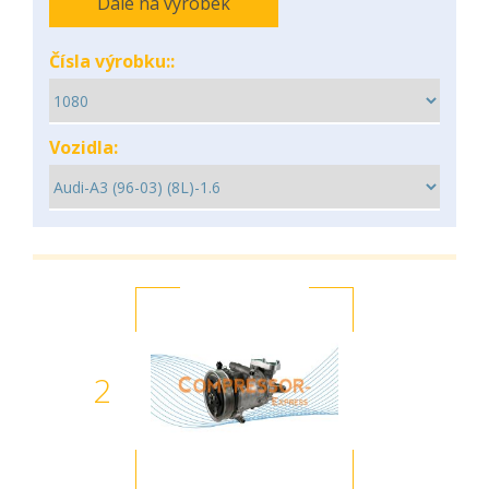
Dále na výrobek
Čísla výrobku::
Vozidla:
2