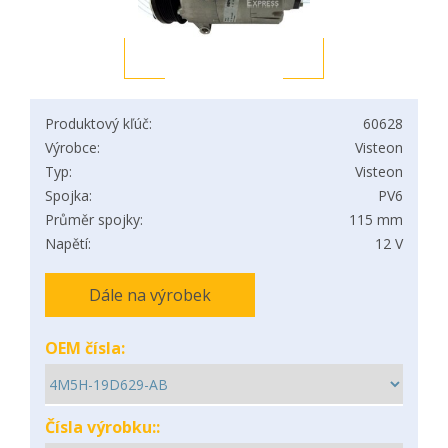
Produktový kľúč:
60628
Výrobce:
Visteon
Typ:
Visteon
Spojka:
PV6
Průměr spojky:
115 mm
Napětí:
12 V
Dále na výrobek
OEM čísla:
Čísla výrobku::