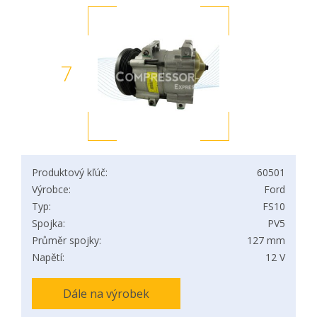
7
Produktový kľúč:
60501
Výrobce:
Ford
Typ:
FS10
Spojka:
PV5
Průměr spojky:
127 mm
Napětí:
12 V
Dále na výrobek