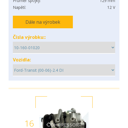
Průměr spojky:
129 mm
Napětí:
12 V
Dále na výrobek
Čísla výrobku::
Vozidla:
16