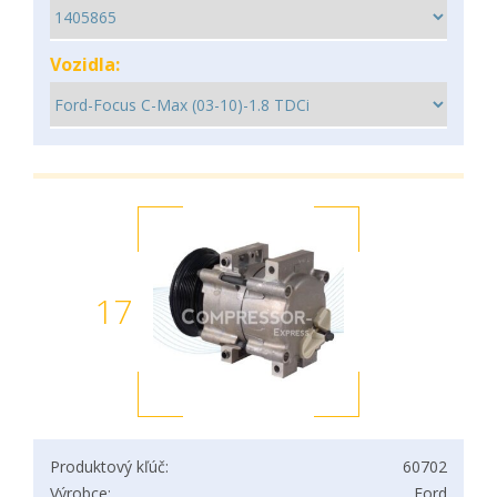
Vozidla:
17
Produktový kľúč:
60702
Výrobce:
Ford