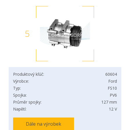
5
Produktový kľúč:
60604
Výrobce:
Ford
Typ:
FS10
Spojka:
PV6
Průměr spojky:
127 mm
Napětí:
12 V
Dále na výrobek