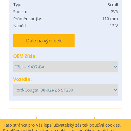
Typ:
Scroll
Spojka:
PV6
Průměr spojky:
110 mm
Napětí:
12 V
Dále na výrobek
OEM čísla:
Vozidla:
Tato stránka pro Váš lepší uživatelský zážitek používá cookies.
Prohlížením těchto stránek souhlasíte s používáním těchto