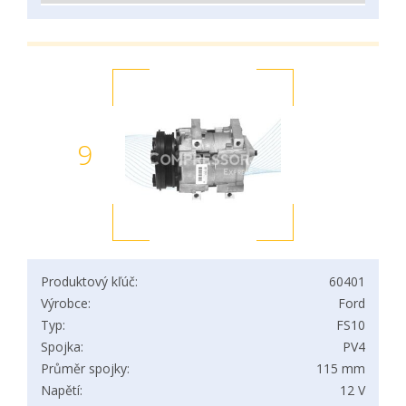
9
Produktový kľúč:
60401
Výrobce:
Ford
Typ:
FS10
Spojka:
PV4
Průměr spojky:
115 mm
Napětí:
12 V