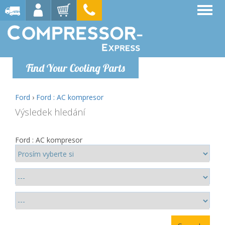
Find Your Cooling Parts
Ford
›
Ford : AC kompresor
Výsledek hledání
Ford : AC kompresor