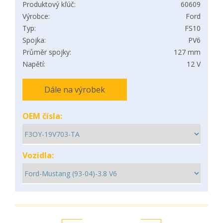
Produktový kľúč:
60609
Výrobce:
Ford
Typ:
FS10
Spojka:
PV6
Průměr spojky:
127 mm
Napětí:
12 V
Dále na výrobek
OEM čísla:
Vozidla: