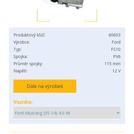
Produktový kľúč:
60603
Výrobce:
Ford
Typ:
FS10
Spojka:
PV6
Průměr spojky:
115 mm
Napětí:
12 V
Dále na výrobek
Vozidla: