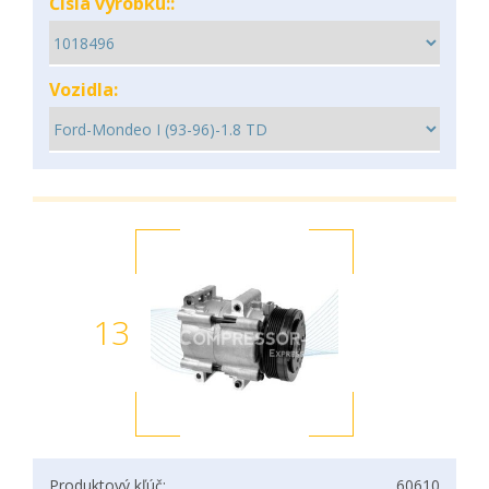
Čísla výrobku::
Vozidla:
13
Produktový kľúč:
60610