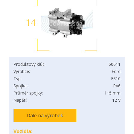
14
Produktový kľúč:
60611
Výrobce:
Ford
Typ:
FS10
Spojka:
PV6
Průměr spojky:
115 mm
Napětí:
12 V
Dále na výrobek
Vozidla: