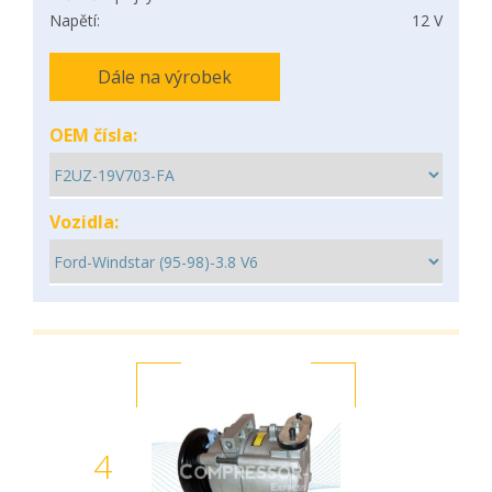
Napětí:
12 V
Dále na výrobek
OEM čísla:
Vozidla:
4