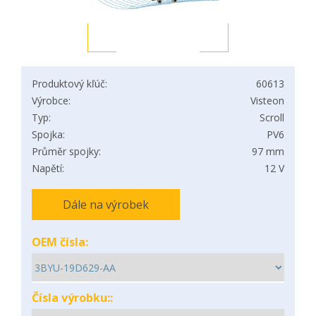
Produktový kľúč:
60613
Výrobce:
Visteon
Typ:
Scroll
Spojka:
PV6
Průměr spojky:
97 mm
Napětí:
12 V
Dále na výrobek
OEM čísla:
Čísla výrobku::