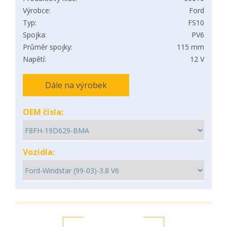
Výrobce:
Ford
Typ:
FS10
Spojka:
PV6
Průměr spojky:
115 mm
Napětí:
12 V
Dále na výrobek
OEM čísla:
Vozidla: