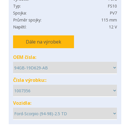
Typ:
FS10
Spojka:
PV7
Průměr spojky:
115 mm
Napětí:
12 V
Dále na výrobek
OEM čísla:
Čísla výrobku::
Vozidla: