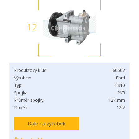
12
Produktový kľúč:
60502
Výrobce:
Ford
Typ:
FS10
Spojka:
PV5
Průměr spojky:
127 mm
Napětí:
12 V
Dále na výrobek