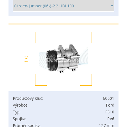
3
Produktový kľúč:
60601
Výrobce:
Ford
Typ:
FS10
Spojka:
PV6
Průměr spojky:
127 mm