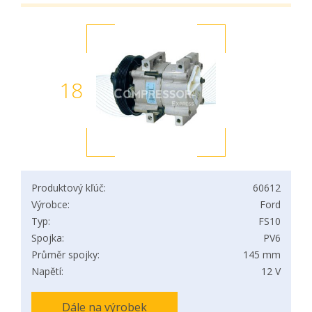
18
Produktový kľúč:
60612
Výrobce:
Ford
Typ:
FS10
Spojka:
PV6
Průměr spojky:
145 mm
Napětí:
12 V
Dále na výrobek