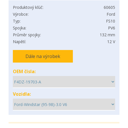
Produktový kľúč:
60605
Výrobce:
Ford
Typ:
FS10
Spojka:
PV6
Průměr spojky:
132 mm
Napětí:
12 V
Dále na výrobek
OEM čísla:
Vozidla: