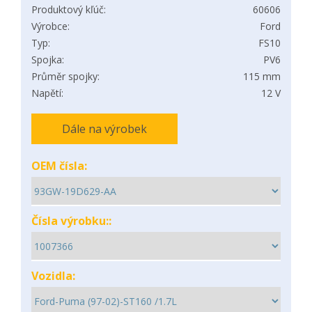
Produktový kľúč:
60606
Výrobce:
Ford
Typ:
FS10
Spojka:
PV6
Průměr spojky:
115 mm
Napětí:
12 V
Dále na výrobek
OEM čísla:
Čísla výrobku::
Vozidla: