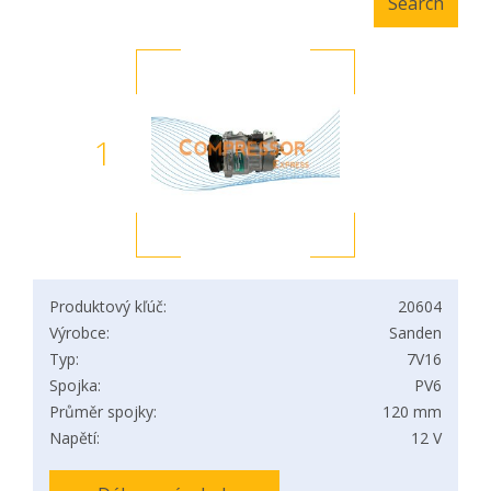
1
Produktový kľúč:
20604
Výrobce:
Sanden
Typ:
7V16
Spojka:
PV6
Průměr spojky:
120 mm
Napětí:
12 V