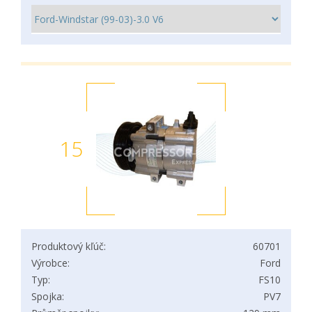
15
Produktový kľúč:
60701
Výrobce:
Ford
Typ:
FS10
Spojka:
PV7