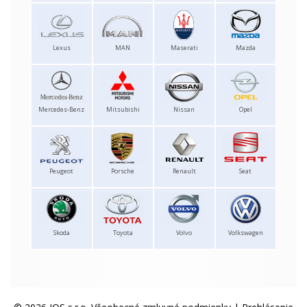
Lexus
MAN
Maserati
Mazda
Mercedes-Benz
Mitsubishi
Nissan
Opel
Peugeot
Porsche
Renault
Seat
Skoda
Toyota
Volvo
Volkswagen