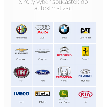
Široký výběr součástek do
autoklimatizací
Alfa Romeo
Audi
BMW
Caterpillar
Chevrolet
Chrysler
Citroen
Ferrari
Fiat
Ford
Honda
Hyundai
Iveco
JCB Inc.
John Deere
Kia