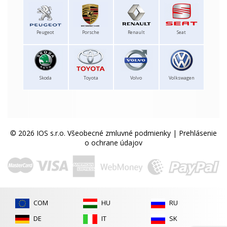
Peugeot
Porsche
Renault
Seat
Skoda
Toyota
Volvo
Volkswagen
© 2026 IOS s.r.o.
Všeobecné zmluvné podmienky
|
Prehlásenie
o ochrane údajov
COM
HU
RU
DE
IT
SK