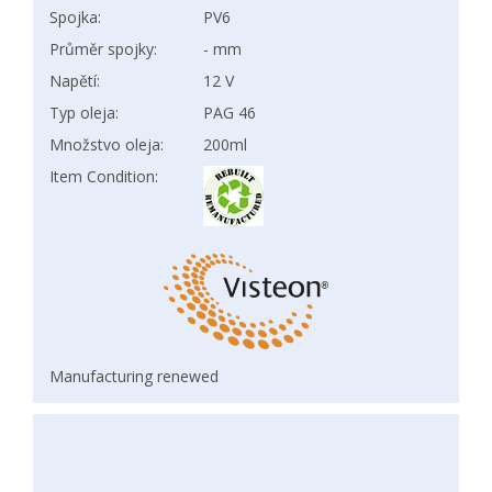
Spojka:
PV6
Průměr spojky:
- mm
Napětí:
12 V
Typ oleja:
PAG 46
Množstvo oleja:
200ml
Item Condition:
Manufacturing renewed