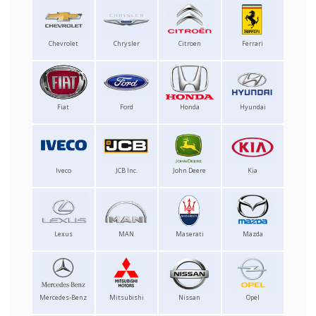
Chevrolet
Chrysler
Citroen
Ferrari
Fiat
Ford
Honda
Hyundai
Iveco
JCB Inc.
John Deere
Kia
Lexus
MAN
Maserati
Mazda
Mercedes-Benz
Mitsubishi
Nissan
Opel