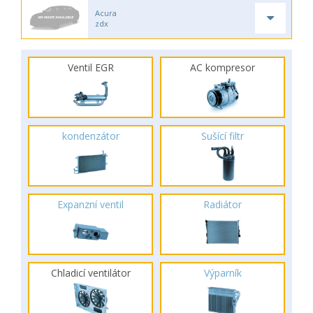
Acura
zdx
Ventil EGR
AC kompresor
kondenzátor
Sušící filtr
Expanzní ventil
Radiátor
Chladicí ventilátor
Výparník