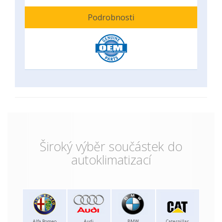
Podrobnosti
Široký výběr součástek do
autoklimatizací
Alfa Romeo
Audi
BMW
Caterpillar