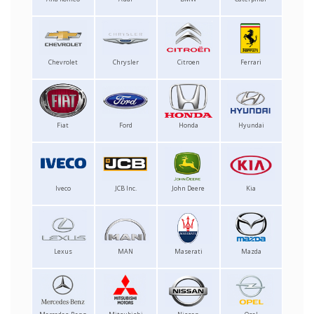
Chevrolet
Chrysler
Citroen
Ferrari
Fiat
Ford
Honda
Hyundai
Iveco
JCB Inc.
John Deere
Kia
Lexus
MAN
Maserati
Mazda