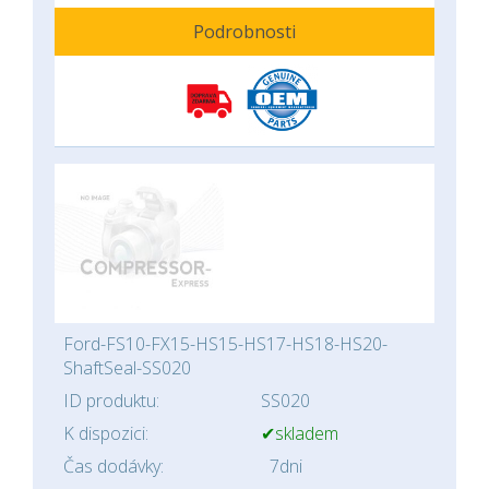
Podrobnosti
Ford-FS10-FX15-HS15-HS17-HS18-HS20-
ShaftSeal-SS020
ID produktu:
SS020
K dispozici:
✔skladem
Čas dodávky:
7dni