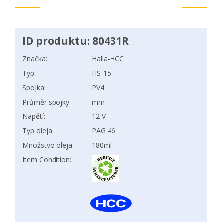
ID produktu: 80431R
Značka:
Halla-HCC
Typ:
HS-15
Spojka:
PV4
Průměr spojky:
mm
Napětí:
12 V
Typ oleja:
PAG 46
Množstvo oleja:
180ml
Item Condition: