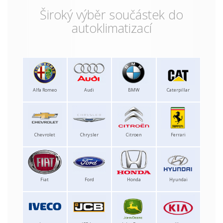
Široký výběr součástek do
autoklimatizací
Alfa Romeo
Audi
BMW
Caterpillar
Chevrolet
Chrysler
Citroen
Ferrari
Fiat
Ford
Honda
Hyundai