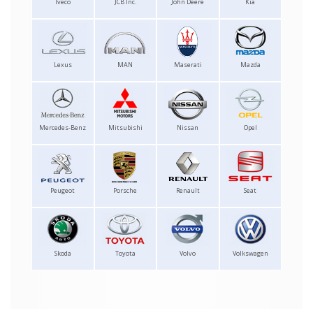
Iveco
JCB Inc.
John Deere
Kia
Lexus
MAN
Maserati
Mazda
Mercedes-Benz
Mitsubishi
Nissan
Opel
Peugeot
Porsche
Renault
Seat
Skoda
Toyota
Volvo
Volkswagen