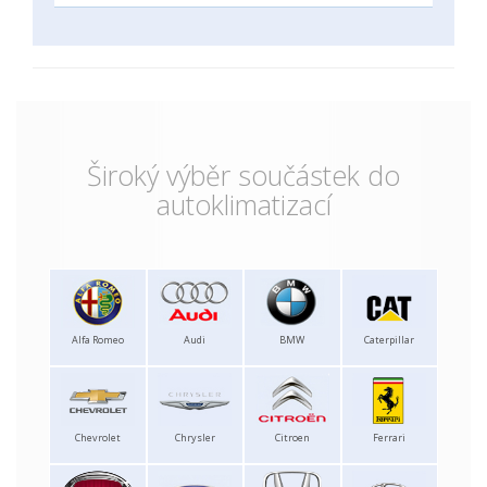
Široký výběr součástek do
autoklimatizací
Alfa Romeo
Audi
BMW
Caterpillar
Chevrolet
Chrysler
Citroen
Ferrari