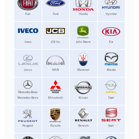
Fiat
Ford
Honda
Hyundai
Iveco
JCB Inc.
John Deere
Kia
Lexus
MAN
Maserati
Mazda
Mercedes-Benz
Mitsubishi
Nissan
Opel
Peugeot
Porsche
Renault
Seat