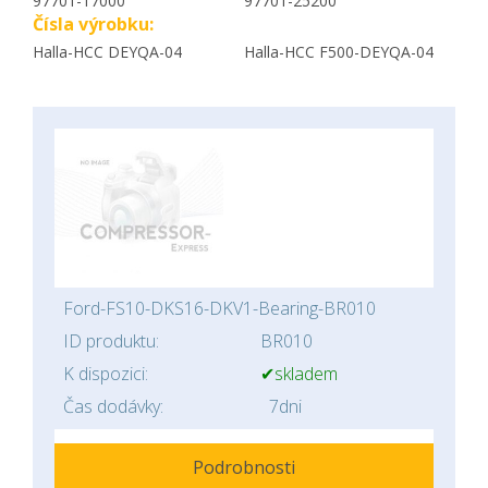
97701-17000
97701-25200
Čísla výrobku:
Halla-HCC DEYQA-04
Halla-HCC F500-DEYQA-04
Ford-FS10-DKS16-DKV1-Bearing-BR010
ID produktu:
BR010
K dispozici:
✔skladem
Čas dodávky:
7dni
Podrobnosti