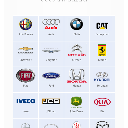
Alfa Romeo
Audi
BMW
Caterpillar
Chevrolet
Chrysler
Citroen
Ferrari
Fiat
Ford
Honda
Hyundai
Iveco
JCB Inc.
John Deere
Kia