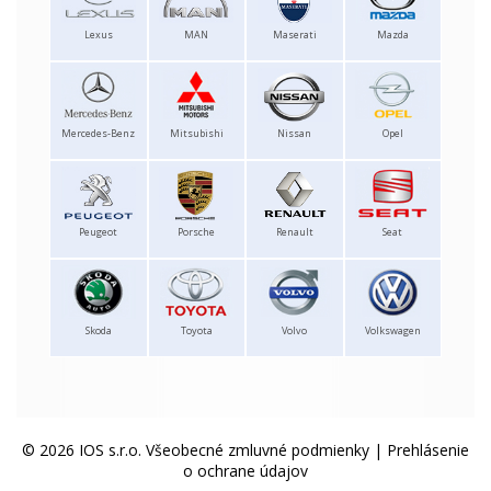
Lexus
MAN
Maserati
Mazda
Mercedes-Benz
Mitsubishi
Nissan
Opel
Peugeot
Porsche
Renault
Seat
Skoda
Toyota
Volvo
Volkswagen
© 2026 IOS s.r.o.
Všeobecné zmluvné podmienky
|
Prehlásenie
o ochrane údajov