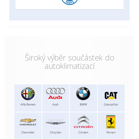
Široký výběr součástek do
autoklimatizací
Alfa Romeo
Audi
BMW
Caterpillar
Chevrolet
Chrysler
Citroen
Ferrari