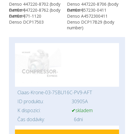
Denso 447220-8702 (body
Denso 447220-8706 (body
number)
number)
Denso 447220-8762 (body
Denso 457230-0411
number)
Denso 471-1120
Denso A4572300411
Denso DCP17503
Denso DCP17B29 (body
number)
Claas-Krone-03-7SBU16C-PV9-AFT
ID produktu:
30905A
K dispozici:
✔skladem
Čas dodávky:
6dni