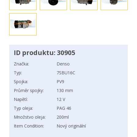
ID produktu: 30905
Značka:
Denso
Typ:
7SBU16C
Spojka:
PV9
Průměr spojky:
130 mm
Napětí:
12 V
Typ oleja:
PAG 46
Množstvo oleja:
200ml
Item Condition:
Nový originální