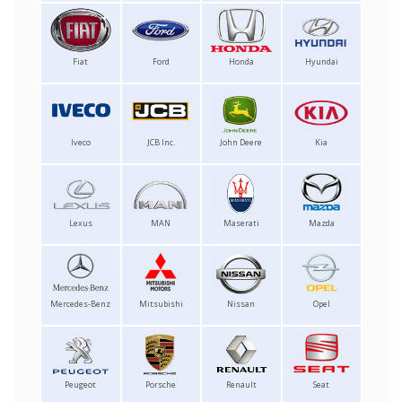
Fiat
Ford
Honda
Hyundai
Iveco
JCB Inc.
John Deere
Kia
Lexus
MAN
Maserati
Mazda
Mercedes-Benz
Mitsubishi
Nissan
Opel
Peugeot
Porsche
Renault
Seat