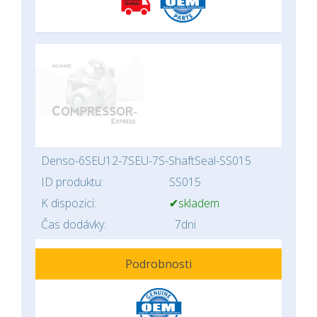
Denso-6SEU12-7SEU-7S-ShaftSeal-SS015
ID produktu:
SS015
K dispozici:
✔skladem
Čas dodávky:
7dni
Podrobnosti