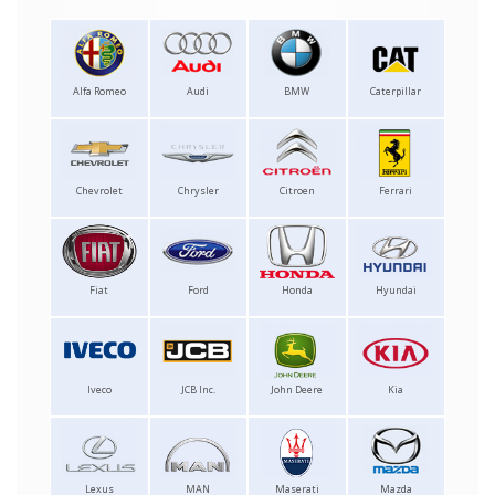
Alfa Romeo
Audi
BMW
Caterpillar
Chevrolet
Chrysler
Citroen
Ferrari
Fiat
Ford
Honda
Hyundai
Iveco
JCB Inc.
John Deere
Kia
Lexus
MAN
Maserati
Mazda