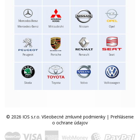
Mercedes-Benz
Mitsubishi
Nissan
Opel
Peugeot
Porsche
Renault
Seat
Skoda
Toyota
Volvo
Volkswagen
© 2026 IOS s.r.o.
Všeobecné zmluvné podmienky
|
Prehlásenie
o ochrane údajov