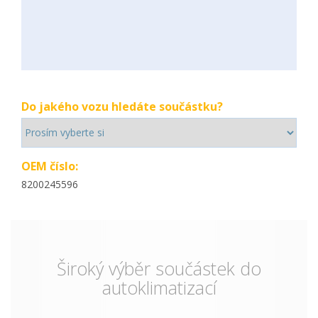
Do jakého vozu hledáte součástku?
OEM číslo:
8200245596
Široký výběr součástek do
autoklimatizací