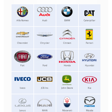
Alfa Romeo
Audi
BMW
Caterpillar
Chevrolet
Chrysler
Citroen
Ferrari
Fiat
Ford
Honda
Hyundai
Iveco
JCB Inc.
John Deere
Kia
Lexus
MAN
Maserati
Mazda