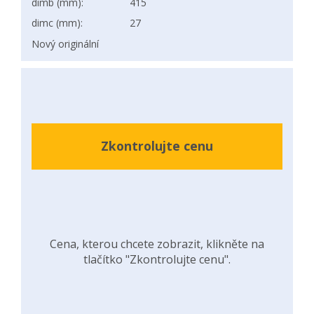
dimb (mm):
415
dimc (mm):
27
Nový originální
Zkontrolujte cenu
Cena, kterou chcete zobrazit, klikněte na
tlačítko "Zkontrolujte cenu".