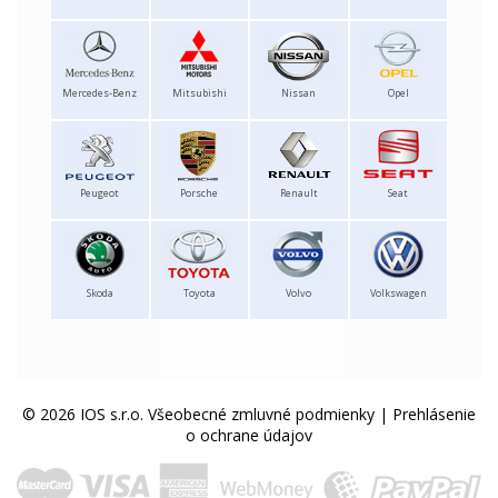
Mercedes-Benz
Mitsubishi
Nissan
Opel
Peugeot
Porsche
Renault
Seat
Skoda
Toyota
Volvo
Volkswagen
© 2026 IOS s.r.o.
Všeobecné zmluvné podmienky
|
Prehlásenie
o ochrane údajov